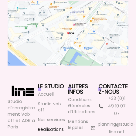
LE STUDIO
AUTRES
CONTACTE
INFOS
Z-NOUS
Accueil
+33 (0)1
Conditions
Studio
Studio voix
Générales
49 10 07
d’enregistre
off
d’Utilisations
07
ment Voix
Nos services
off et ADR à
Mentions
planning@studio-
Paris
légales
Réalisations
line.net