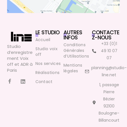
LE STUDIO
AUTRES
CONTACTE
INFOS
Z-NOUS
Accueil
+33 (0)1
Conditions
Studio
Studio voix
Générales
49 10 07
d’enregistre
off
d’Utilisations
07
ment Voix
Nos services
off et ADR à
Mentions
planning@studio-
Paris
légales
Réalisations
line.net
Contact
1, passage
Pierre
Bézier
92100
Boulogne-
Billancourt