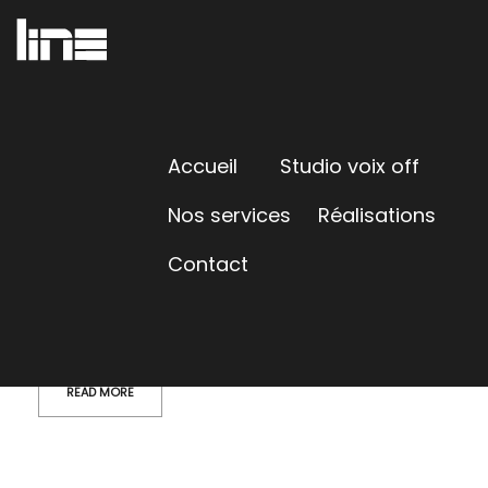
FILMS ET SÉRIES
Home
/
Portfolios
/
Films et Séries
UNCATEGORIZED
HELLO WORLD!
Accueil
Studio voix off
Mauris pharetra et ultrices neque ornare
Nos services
Réalisations
aenean euismod elementum. Magna fringilla
urna porttitor rhoncus dolor. Sed vulputate mi
Contact
sit amet mauris commodo quis. Accumsan lacus
vel facilisis volutpat est velit.…
READ MORE