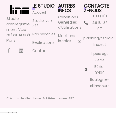
LE STUDIO
AUTRES
CONTACTE
INFOS
Z-NOUS
Accueil
+33 (0)1
Conditions
Studio
Studio voix
Générales
49 10 07
d’enregistre
off
d’Utilisations
07
ment Voix
Nos services
off et ADR à
Mentions
planning@studio-
Paris
légales
Réalisations
line.net
Contact
1, passage
Pierre
Bézier
92100
Boulogne-
Billancourt
Création du site internet & Référencement SEO