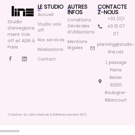
LE STUDIO
AUTRES
CONTACTE
INFOS
Z-NOUS
Accueil
+33 (0)1
Conditions
Studio
Studio voix
Générales
49 10 07
d’enregistre
off
d’Utilisations
07
ment Voix
Nos services
off et ADR à
Mentions
planning@studio-
Paris
légales
Réalisations
line.net
Contact
1, passage
Pierre
Bézier
92100
Boulogne-
Billancourt
Création du site internet & Référencement SEO