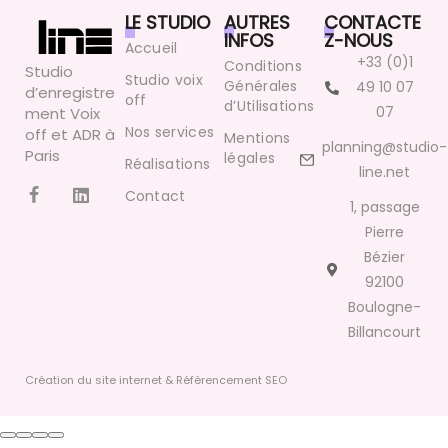
LE STUDIO
AUTRES
CONTACTE
INFOS
Z-NOUS
Accueil
+33 (0)1
Conditions
Studio
Studio voix
Générales
49 10 07
d’enregistre
off
d’Utilisations
07
ment Voix
Nos services
off et ADR à
Mentions
planning@studio-
Paris
légales
Réalisations
line.net
Contact
1, passage
Pierre
Bézier
92100
Boulogne-
Billancourt
Création du site internet & Référencement SEO