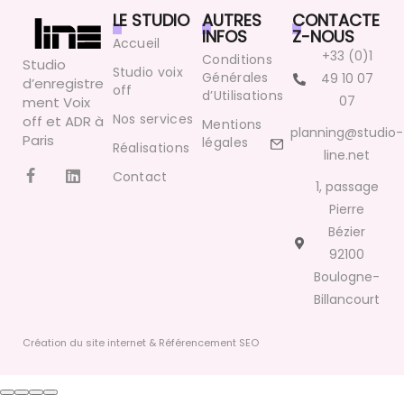
LE STUDIO
AUTRES
CONTACTE
INFOS
Z-NOUS
Accueil
+33 (0)1
Conditions
Studio
Studio voix
Générales
49 10 07
d’enregistre
off
d’Utilisations
07
ment Voix
Nos services
off et ADR à
Mentions
planning@studio-
Paris
légales
Réalisations
line.net
Contact
1, passage
Pierre
Bézier
92100
Boulogne-
Billancourt
Création du site internet & Référencement SEO